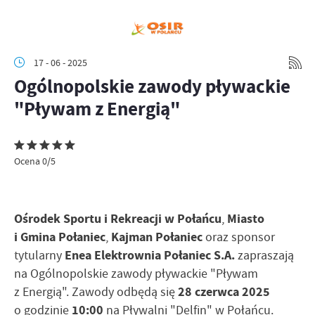
17 - 06 - 2025
Ogólnopolskie zawody pływackie
"Pływam z Energią"
Ocena 0/5
Ośrodek Sportu i Rekreacji w Połańcu
Miasto
,
i Gmina Połaniec
Kajman Połaniec
,
oraz sponsor
Enea Elektrownia Połaniec S.A.
tytularny
zapraszają
na Ogólnopolskie zawody pływackie "Pływam
28 czerwca 2025
z Energią". Zawody odbędą się
10:00
o godzinie
na Pływalni "Delfin" w Połańcu.