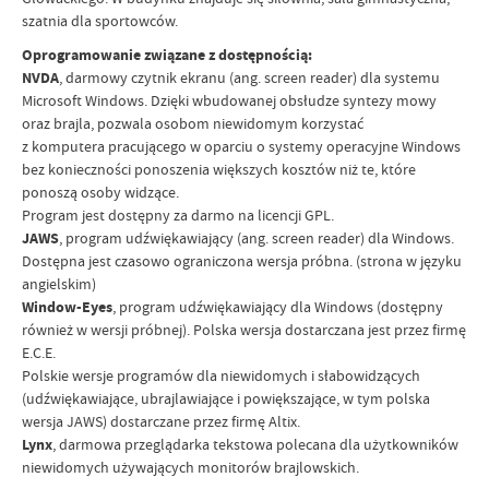
szatnia dla sportowców.
Oprogramowanie związane z dostępnością:
NVDA
, darmowy czytnik ekranu (ang. screen reader) dla systemu
Microsoft Windows. Dzięki wbudowanej obsłudze syntezy mowy
oraz brajla, pozwala osobom niewidomym korzystać
z komputera pracującego w oparciu o systemy operacyjne Windows
bez konieczności ponoszenia większych kosztów niż te, które
ponoszą osoby widzące.
Program jest dostępny za darmo na licencji GPL.
JAWS
, program udźwiękawiający (ang. screen reader) dla Windows.
Dostępna jest czasowo ograniczona wersja próbna. (strona w języku
angielskim)
Window-Eyes
, program udźwiękawiający dla Windows (dostępny
również w wersji próbnej). Polska wersja dostarczana jest przez firmę
E.C.E.
Polskie wersje programów dla niewidomych i słabowidzących
(udźwiękawiające, ubrajlawiające i powiększające, w tym polska
wersja JAWS) dostarczane przez firmę Altix.
Lynx
, darmowa przeglądarka tekstowa polecana dla użytkowników
niewidomych używających monitorów brajlowskich.