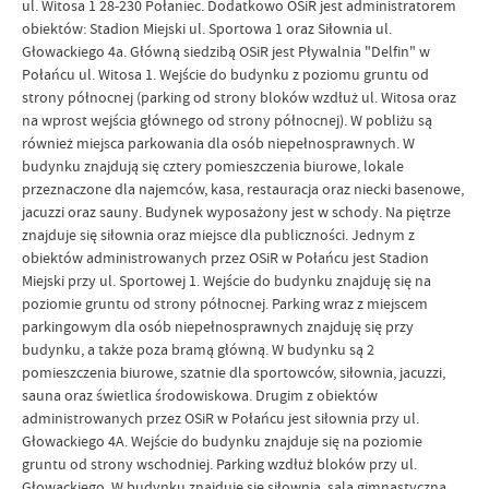
ul. Witosa 1 28-230 Połaniec. Dodatkowo OSiR jest administratorem
obiektów: Stadion Miejski ul. Sportowa 1 oraz Siłownia ul.
Głowackiego 4a. Główną siedzibą OSiR jest Pływalnia "Delfin" w
Połańcu ul. Witosa 1. Wejście do budynku z poziomu gruntu od
strony północnej (parking od strony bloków wzdłuż ul. Witosa oraz
na wprost wejścia głównego od strony północnej). W pobliżu są
również miejsca parkowania dla osób niepełnosprawnych. W
budynku znajdują się cztery pomieszczenia biurowe, lokale
przeznaczone dla najemców, kasa, restauracja oraz niecki basenowe,
jacuzzi oraz sauny. Budynek wyposażony jest w schody. Na piętrze
znajduje się siłownia oraz miejsce dla publiczności. Jednym z
obiektów administrowanych przez OSiR w Połańcu jest Stadion
Miejski przy ul. Sportowej 1. Wejście do budynku znajduję się na
poziomie gruntu od strony północnej. Parking wraz z miejscem
parkingowym dla osób niepełnosprawnych znajduję się przy
budynku, a także poza bramą główną. W budynku są 2
pomieszczenia biurowe, szatnie dla sportowców, siłownia, jacuzzi,
sauna oraz świetlica środowiskowa. Drugim z obiektów
administrowanych przez OSiR w Połańcu jest siłownia przy ul.
Głowackiego 4A. Wejście do budynku znajduje się na poziomie
gruntu od strony wschodniej. Parking wzdłuż bloków przy ul.
Głowackiego. W budynku znajduje się siłownia, sala gimnastyczna,