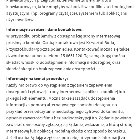
klawiaturowych przeglądarki. Serwis nie zawiera skrótów
klawiaturowych, które mogłyby wchodzić w konflikt z technologiami
asystującymi (np. programy czytające), systemem lub aplikacjami
użytkowników.
Informacje zwrotne i dane kontaktowe:
W przypadku problemów z dostępnością strony internetowej
prosimy o kontakt. Osobą kontaktową jest Krzysztof Buda,
krzysztof.buda@poczta.polaniec.eu. Kontaktować można się także
dzwoniąc na numer telefonu 15 8651 120. Tą samą drogą można
składać wnioski o udostępnienie informacji niedostępnej oraz
składać skargi na brak zapewnienia dostępności.
Informacje na temat procedury:
Każdy ma prawo do wystąpienia z żądaniem zapewnienia
dostępności cyfrowej strony internetowej, aplikacji mobilnej lub
jakiegoś ich elementu. Można także zażądać udostępnienia
informacji za pomocą alternatywnego sposobu dostępu, na
przykład przez odczytanie niedostępnego cyfrowo dokumentu,
opisanie zawartości filmu bez audiodeskrypcji itp. Żądanie powinno
zawierać dane osoby zgłaszającej żądanie, wskazanie, o którą stronę
internetową lub aplikację mobilną chodzi oraz sposób kontaktu.
Jeżeli osoba żądająca zgłasza potrzebę otrzymania informacji za